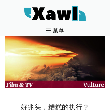
跳
至
内
容
菜单
好兆头，糟糕的执行？