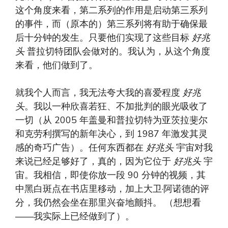
这个角度来看，第二系列的作用是启动第三系列
的事件，而（原本的）第三系列将有助于确保最
后十分钟的发生。只要他们实现了这些目标
好兆
头
普拉切特团队会做对的。我认为，从这个角度
来看，他们做到了。
就我个人而言，我无法夸大我的喜爱程度
好兆
头
。我以一种欣喜若狂、不加批判的眼光吸收了
一切（从 2005 年盖曼和普拉切特为亚茨拉斐尔
和克劳利撰写的新年决心，到 1987 年激发其灵
感的奇巧广告）。任何东西都在
好兆头
宇宙对我
来说已经足够好了，真的，因为它位于
好兆头
宇
宙。我相信，即使你放一段 90 分钟的视频，其
中黑白斑点在书店里移动，加上大卫·阿诺德的评
分，我仍然会坐在那里兴奋地颤抖。 （想想看
——我实际上已经做到了）。