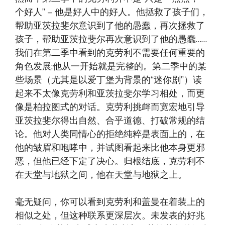
个好人”​​ – ​​​​他是好人中的好人。​他拯救了孩子们，
帮助亚茨拉斐尔意识到了他的愚蠢，再次拯救了
孩子，帮助亚茨拉斐尔再次意识到了他的愚蠢​​……
我们在第二季中看到的克劳利不需要任何重要的
角色发展;他从一开始就是完整的。第二季中的某
些场景（尤其是以爱丁堡为背景的“迷你剧”）读
起来不太像克劳利和亚茨拉斐尔学习相处，而更
像是柏拉图式的对话。克劳利挑衅而宽宏地引导
亚茨拉斐尔得出自然、合乎道德、打破常规的结
论。他对人类同情心的拒绝纯粹是表面上的，在
他的皱眉和咆哮中，并试图看起来比他本身更邪
恶，但他已经下定了决心。归根结底，克劳利不
在天堂与地狱之间，他在天堂与地狱之上​​。
毫无疑问，你可以看到克劳利和盖曼在着装上的
相似之处，但这种联系更深层次。未发表的好兆