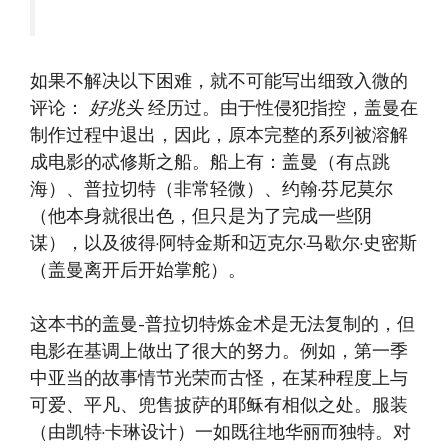
如果不解决以下困难，就不可能写出细致入微的
评论：
好兆头
经历过。由于性侵犯指控，盖曼在
制作过程中退出，因此，原本完整的系列被溶解
成电影的忒修斯之船。船上有：盖曼（有点跳
海）、普拉切特（非常轻微）、约翰·芬尼莫尔
（他本身就很出色，但只是为了完成一些阴
谋），以及彼得·阿特金斯和迈克尔·马歇尔·史密斯
（盖曼离开后开始掌舵）。
这本书的盖曼-普拉切特炼金术是无法复制的，但
电影在基调上做出了很大的努力。例如，第一季
中亚当的故事情节光荣而古怪，在某种程度上与
可爱、平凡、兜售披萨的耶稣有相似之处。服装
（由凯特·卡琳设计）一如既往地华丽而独特。对