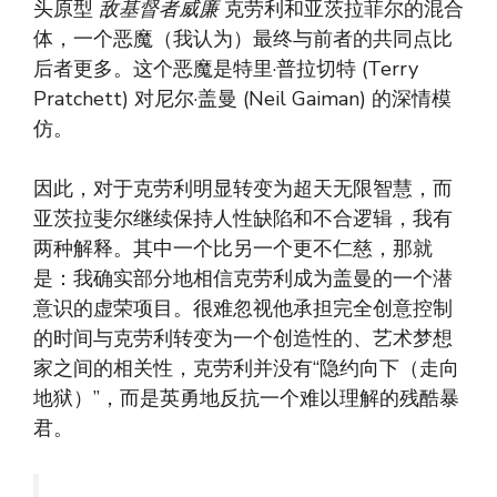
头原型
敌基督者威廉
克劳利和亚茨拉菲尔的混合
体，一个恶魔（我认为）最终与前者的共同点比
后者更多。这个恶魔是特里·普拉切特 (Terry
Pratchett) 对尼尔·盖曼 (Neil Gaiman) 的深情模
仿。
因此，对于克劳利明显转变为超天无限智慧，而
亚茨拉斐尔继续保持人性缺陷和不合逻辑，我有
两种解释。其中一个比另一个更不仁慈，那就
是：我确实部分地相信克劳利成为盖曼的一个潜
意识的虚荣项目。很难忽视他​承担完全创意控制
的时间与克劳利转变为一个创造性的、艺术梦想
家之间的相关性，克劳利并没有“隐约向下（走向
地狱）”，而是英勇地反抗一个难以理解的残酷暴
君。 ​​