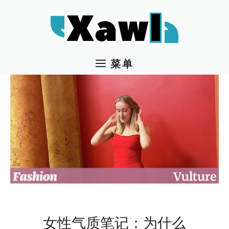
跳
至
内
容
菜单
女性气质笔记：为什么