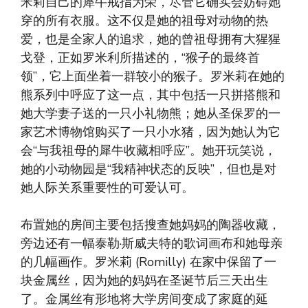
米莉自己的犀牛戒指为荣，尽管它确实会妨碍她
穿的所有衣服。这不仅是她的祖母对动物的热
爱，也是全家人的追求，她的曾祖母拥有大猩猩
戈登，正如罗米利所描述的，“猴子的最终首
领”，它上面坐着一群较小的猴子。罗米莉在她的
熊系列中呼应了这一点，其中包括一只拼搭熊和
她大学妻子送的一只小礼物熊；她从圣保罗的一
家艺术博物馆购买了一只小水猪，因为她认为它
会“与我祖母的犀牛收藏相呼应”。她开玩笑说，
她的小动物园是“我精神状态的反映”，但也是对
她人际关系重要性的可爱认可。
布置她的房间主要包括搜查她妈妈的陶器收藏，
旁边还有一幅泰勒·斯威夫特的歌词画布和她母亲
的几幅画作。罗米莉 (Romilly) 在家中保留了一
块金属丝，因为她的妈妈在圣诞节后三天出生
了。金属丝有形地将大学房间变成了家庭的延