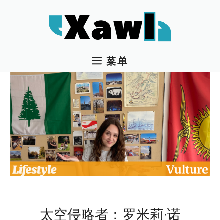
跳
至
内
容
菜单
太空侵略者：罗米莉·诺