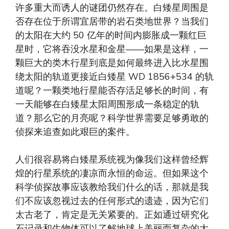
许多重大而诱人的谜团仍然存在。白矮星周围是
否存在位于所谓宜居带的岩石类地世界？当我们
的太阳在大约 50 亿年的时间内膨胀成一颗红巨
星时，它将吞没水星和金星——如果是这样，一
颗巨大的类木行星到底是如何最终进入比水星围
绕太阳的轨道更接近白矮星 WD 1856+534 的轨
道呢？一颗类地行星能否存活足够长的时间，有
一天能够在白矮星太阳周围形成一条稳定的轨
道？那么它的月亮呢？科学世界需要足够勇敢的
侦探来追查如此艰巨的案件。
人们很容易将白矮星系统视为像我们这样曾经辉
煌的行星系统的凄凉而永恒的命运。但如果这个
科学侦探故事应该教给我们什么的话，那就是我
们不应该忽视过去的任何形式的遗迹，因为它们
太古老了，肯定是无关紧要的。正如通过研究化
石记录和生物体可以了解地球上美丽而复杂的大