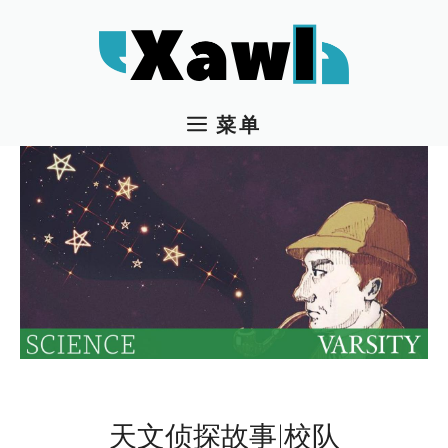
跳
至
内
容
菜单
天文侦探故事|校队