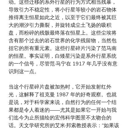
动。这些迁移的系外行星的行为方式相当残暴，
导致引力不稳定性，将小行星等较小的岩石物体
推得离主恒星如此之近，以至于它们最终被其巨
大的潮汐引力撕裂，并旋转成尘土飞扬的吸积
盘，而粉碎的残骸最终落在恒星上。这些尘埃将
含有那个过去的岩石世界的化学残留物，当然包
括它的所有重元素。这些行星碎片污染了范马南
的恒星。事实证明，白矮星污染是系外行星系统
的一个信号，尽管范·马宁在 1917 年几乎没有意
识到这一点。
当这个行星碎片盘被加热时，它开始发射红外
光，这解释了祖克曼 1987 年的好奇观察。也就
是说，对于科学家来说，自然行为的任何一个结
果都是令人着迷的——尤其是如果它一开始与我
们迄今为止所描绘的宏伟科学图景不太吻合的
话。天文学研究所的艾米·邦索教授表示：“如果该