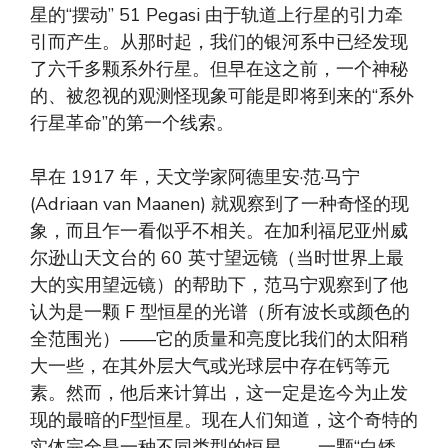
星的“摆动” 51 Pegasi 由于轨道上行星的引力牵
引而产生。从那时起，我们的银河系中已经发现
了六千多颗系外行星。但早在这之前，一个神秘
的、被忽视的观测怪现象可能是即将到来的“系外
行星革命”的第一个线索。
早在 1917 年，天文学家阿德里安·范·马宁
(Adriaan van Maanen) 就观察到了一种奇怪的现
象，而且乍一看似乎不相关。在加利福尼亚州威
尔逊山天文台的 60 英寸望远镜（当时世界上最
大的实用望远镜）的帮助下，范马宁观察到了他
认为是一颗 F 型恒星的光谱（所有波长或颜色的
全范围光）——它的质量和亮度比我们的太阳稍
大一些，在其外层大气或光球层中存在钙等元
素。然而，他后来计算出，这一定是迄今为止发
现的最暗的F型恒星。现在人们知道，这个奇特的
实体完全是一种不同类型的恒星——一颗“白矮