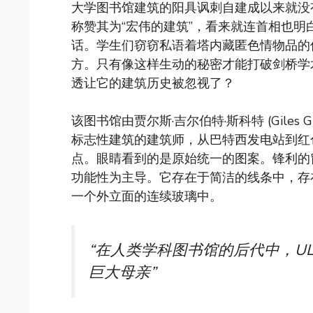
大学图书馆建筑的阳具讽刺自建成以来就没有被忽视。内
称赞其为“宏伟的建筑”，看来就连首相也明白
话。学生们窃窃私语着塔内藏匿色情物品的
方。只有像这样生动的秘密才能打破剑桥学
透让它的建筑历史被忽视了？
该图书馆由贾尔斯·吉尔伯特·斯科特 (Giles Gil
标志性建筑的建筑师，从巴特西发电站到红
点。眼睛看到的是原始统一的图案。锋利的窗切
功能性为主导。它存在于简洁的线条中，存
一个外立面的连续玻璃中。
“在人类学科图书馆的后代中，U
巨大母亲”