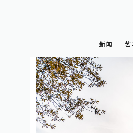
跳
至
内
容
新闻
艺