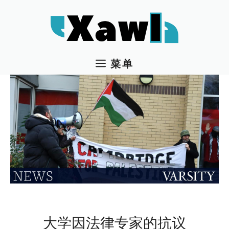
跳
至
内
容
菜单
大学因法律专家的抗议