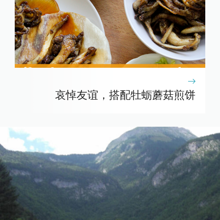
哀悼友谊，搭配牡蛎蘑菇煎饼