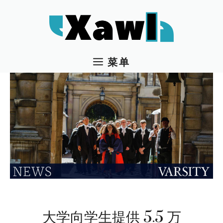
跳
至
内
容
菜单
大学向学生提供 5.5 万