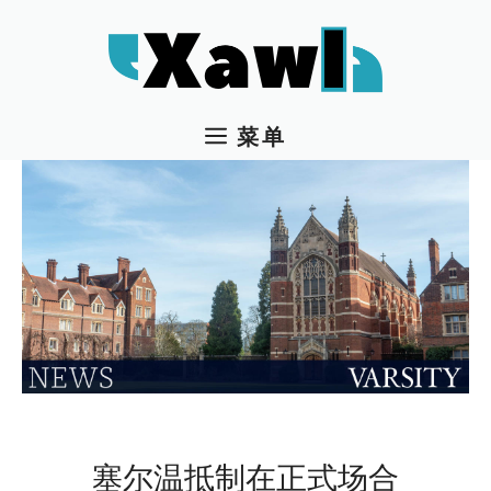
跳
至
内
容
菜单
塞尔温抵制在正式场合