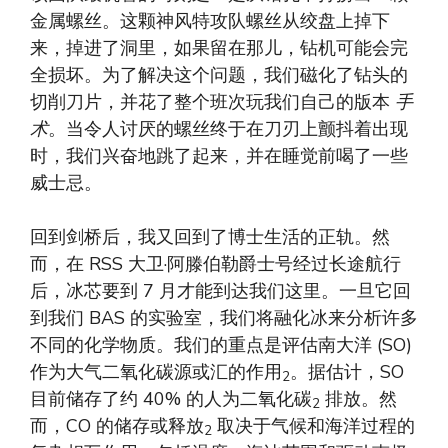
金属螺丝。这颗神风特攻队螺丝从绞盘上掉下
来，掉进了洞里，如果留在那儿，钻机可能会完
全损坏。为了解决这个问题，我们磁化了钻头的
切削刀片，并花了整个班次玩我们自己的版本
手
术
。当令人讨厌的螺丝终于在刀刃上颤抖着出现
时，我们兴奋地跳了起来，并在睡觉前喝了一些
威士忌。
回到剑桥后，我又回到了博士生活的正轨。然
而，在 RSS 大卫·阿滕伯勒爵士号经过长途航行
后，冰芯要到 7 月才能到达我们这里。一旦它回
到我们 BAS 的实验室，我们将融化冰来分析许多
不同的化学物质。我们的重点是评估南大洋 (SO)
作为大气二氧化碳源或汇的作用
。据估计，SO
2
目前储存了约 40% 的人为二氧化碳
排放。然
2
而，CO 的储存或释放
取决于气候和海洋过程的
2