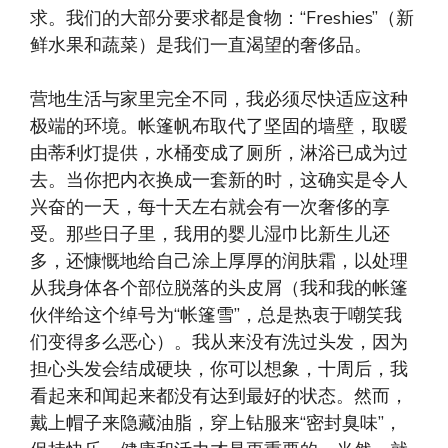
求。我们的大部分要求都是食物：“Freshies”（新
鲜水果和蔬菜）是我们一直渴望的奢侈品。
营地生活与家里完全不同，我必须尽快适应这种
极端的环境。帐篷帆布取代了坚固的墙壁，取暖
由蒂利灯提供，水桶变成了厕所，淋浴已成为过
去。当你把内衣换成一套新的时，这确实是令人
兴奋的一天，每十天左右就会有一次奢侈的享
受。那些日子里，我用的婴儿湿巾比新生儿还
多，还慷慨地给自己涂上厚厚的润肤霜，以处理
从我身体各个部位脱落的头皮屑（我和我的帐篷
伙伴给这个绰号为“帐篷雪”，总是热衷于嘲笑我
们变得多么恶心）。我从来没有洗过头发，因为
担心头发会结成硬块，你可以想象，十周后，我
看起来和闻起来都没有达到最好的状态。然而，
戴上帽子来隐藏油脂，穿上钻服来“密封臭味”，