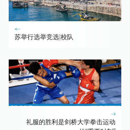
苏举行选举竞选|校队
礼服的胜利是剑桥大学拳击运动