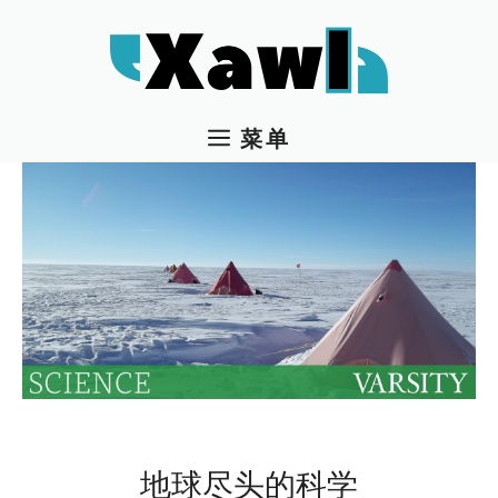
跳
至
内
容
菜单
地球尽头的科学