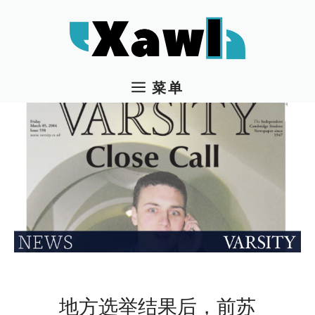
跳
至
内
容
菜单
地方选举结果后，前苏