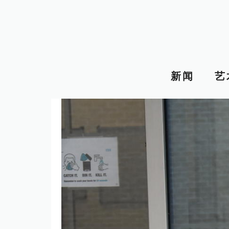
跳
至
内
容
新闻
艺