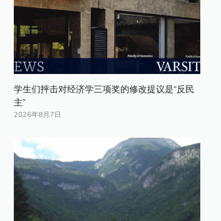
学生们抨击对经济学三项奖的修改提议是“反民
主”
2026年8月7日