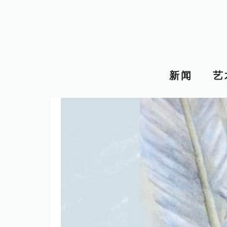
跳
至
内
容
新闻
艺