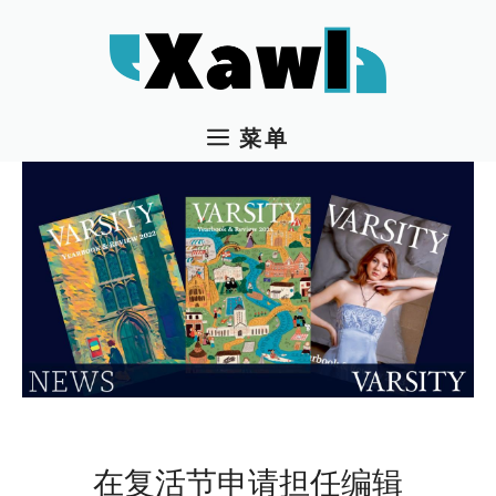
跳
至
内
容
菜单
在复活节申请担任编辑