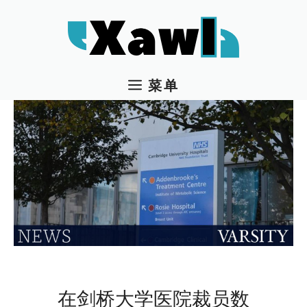
跳
至
内
容
菜单
在剑桥大学医院裁员数