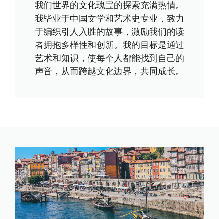
我们世界的文化瑰宝的探索充满热情。
我毕业于中国文学和艺术史专业，致力
于编织引人入胜的故事，激励我们的读
者拥抱多样性和创新。我的目标是通过
艺术和知识，使每个人都能找到自己的
声音，从而跨越文化边界，共同成长。