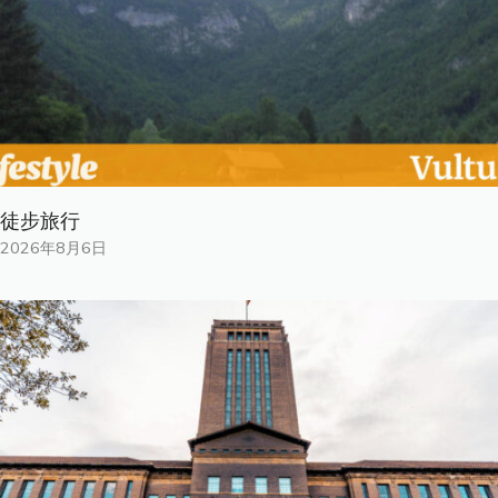
徒步旅行
2026年8月6日