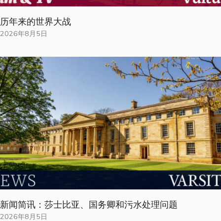
历年来的世界大战
2026年8月5日
新闻简讯：莎士比亚、国务卿和污水处理问题
2026年8月5日