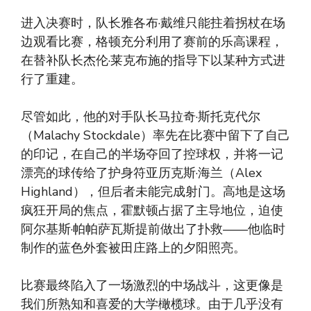
进入决赛时，队长雅各布·戴维只能拄着拐杖在场
边观看比赛，格顿充分利用了赛前的乐高课程，
在替补队长杰伦·莱克布施的指导下以某种方式进
行了重建。
尽管如此，他的对手队长马拉奇·斯托克代尔
（Malachy Stockdale）率先在比赛中留下了自己
的印记，在自己的半场夺回了控球权，并将一记
漂亮的球传给了护身符亚历克斯·海兰（Alex
Highland），但后者未能完成射门。高地是这场
疯狂开局的焦点，霍默顿占据了主导地位，迫使
阿尔基斯·帕帕萨瓦斯提前做出了扑救——他临时
制作的蓝色外套被田庄路上的夕阳照亮。
比赛最终陷入了一场激烈的中场战斗，这更像是
我们所熟知和喜爱的大学橄榄球。由于几乎没有