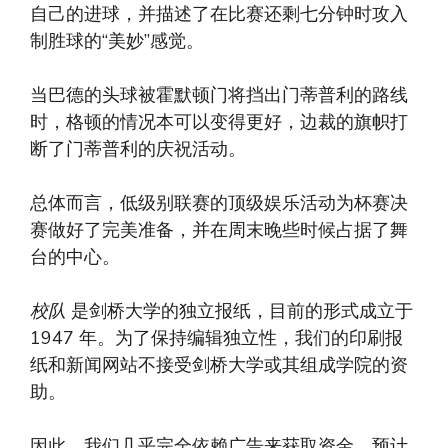
自己的进球，并描述了在比赛还剩七分钟时攻入
制胜球的“美妙”感觉。
当巴德的头球被霍默顿门将挡出门蒂普利的路线
时，格顿的情况本可以变得更好，边裁的旗帜打
断了门蒂普利的庆祝活动。
总体而言，低级别联赛的顶级娱乐活动为杯赛决
赛做好了完美准备，并在周末晚些时候占据了舞
台的中心。
校队
是剑桥大学的独立报纸，目前的形式成立于
1947 年。为了保持编辑独立性，我们的印刷报
纸和新闻网站不接受剑桥大学或其组成学院的资
助。
因此，我们几乎完全依赖广告来获取资金，预计