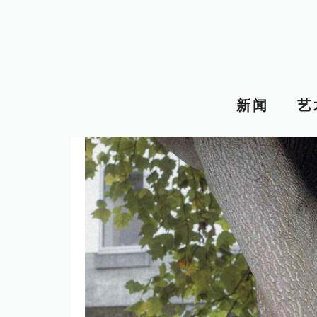
跳
至
内
容
新闻
艺