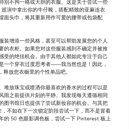
特别不拘一格或大胆的衣服。这是关于尝试一些
as 巡演中拿出你的牛仔靴，搭配精致的亚麻连衣
缎面头巾，将其重新用作可爱的腰带或包袋配
服装增添一些风格，甚至可以帮助发展您的个人
要的衣柜。如果您对这些服装感到不确定并被推
感受的绝佳机会。由于其他人都如此专注于自己
是一个穿衣过度思考者——我当然也是！因此，
ub 中，释放您衣橱里的个性单品吧。
、堆放珠宝或喷洒你最喜欢的香水的过程可以是
风雨之前提供片刻的平静。我发现每天遵循相同
的图书馆日也提供了尝试新妆容的机会。与其把
日子到来，不如在下一次锁定阶段尝试一下，而不是冒着
 50 色眼影调色板，尝试一下 Pinterest 板上