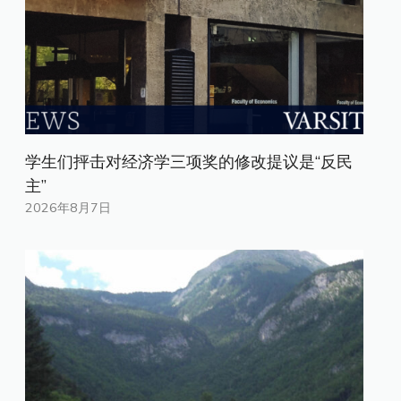
学生们抨击对经济学三项奖的修改提议是“反民
主”
2026年8月7日