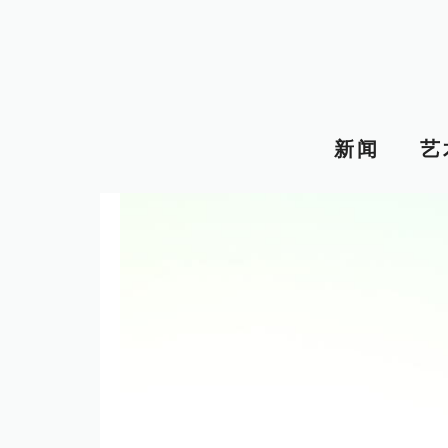
跳
至
内
容
新闻
艺