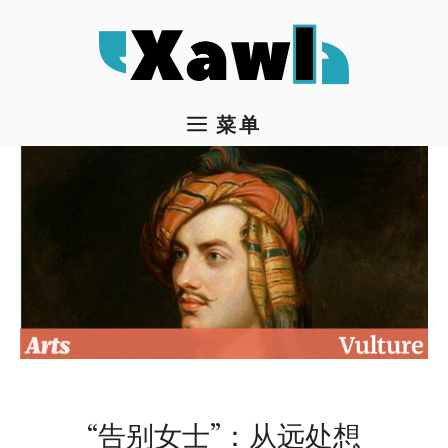
跳
至
内
容
菜单
“告别女士”：从远处想