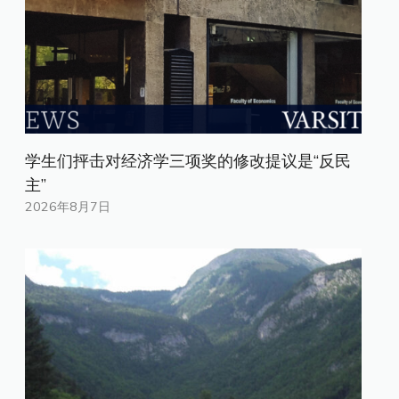
学生们抨击对经济学三项奖的修改提议是“反民
主”
2026年8月7日