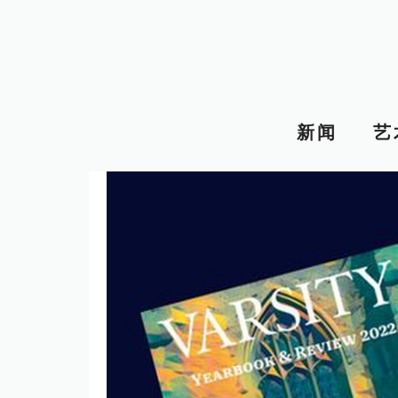
跳
至
内
容
新闻
艺