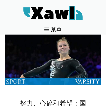
跳
至
内
容
菜单
努力、心碎和希望：国