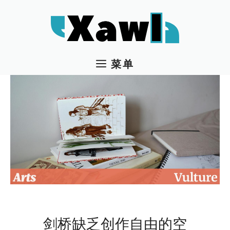
跳
至
内
容
菜单
剑桥缺乏创作自由的空