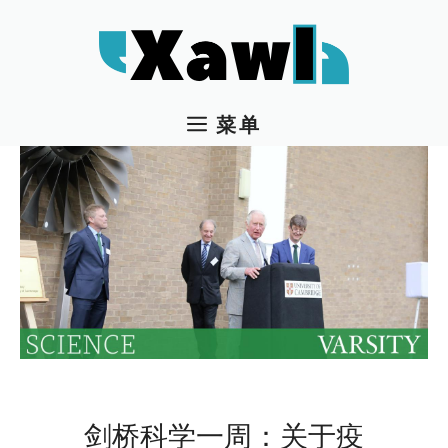
跳
至
内
容
菜单
剑桥科学一周：关于疫