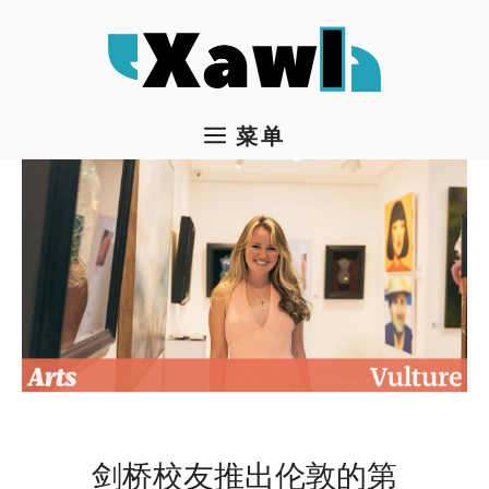
跳
至
内
容
菜单
剑桥校友推出伦敦的第