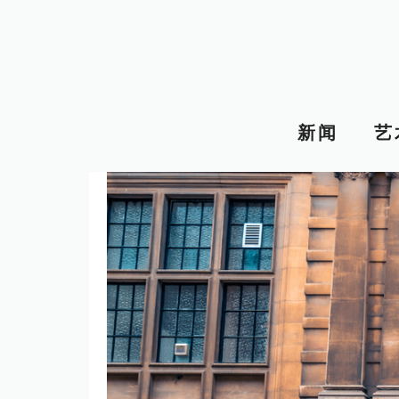
跳
至
内
容
新闻
艺