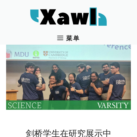
跳
至
内
容
菜单
剑桥学生在研究展示中