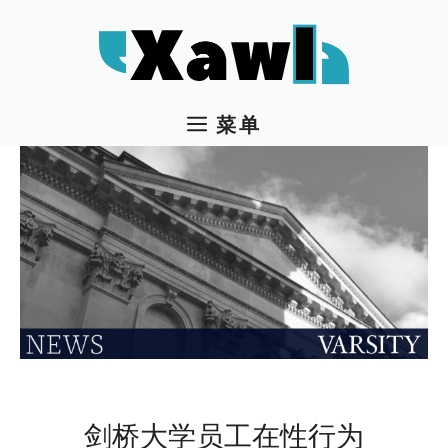
跳
至
内
容
菜单
剑桥大学员工在性行为