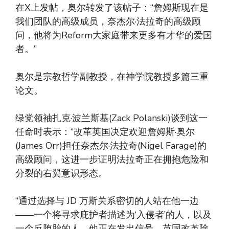
在X上发帖，奥尔转发了该帖子：“詹姆斯现在是
我们团队的高级成员，奈杰尔·法拉奇的高级顾
问，他将为Reform大家庭带来更多有才华的爱国
者。”
奥尔是宗教哲学副教授，在神学院教授多篇三重
论文。
绿党领袖扎克·波兰斯基(Zack Polanski)谈到这一
任命时表示：“改革英国决定欢迎詹姆斯·奥尔
(James Orr)担任奈杰尔·法拉奇(Nigel Farage)的
高级顾问，这进一步证明法拉奇正在拥抱危险和
分裂的右翼意识形态。
“通过选择与 JD 万斯关系密切的人站在他一边
——一个将寻求庇护者描述为‘入侵者’的人，以及
一个反堕胎的人，他正在发出信号，英国改革除