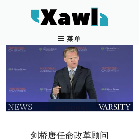
跳
至
内
容
菜单
剑桥唐任命改革顾问