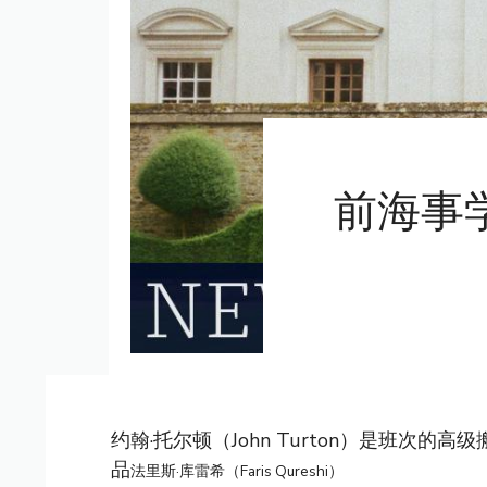
前海事
约翰·托尔顿（John Turton）是班次
品
法里斯·库雷希（Faris Qureshi）