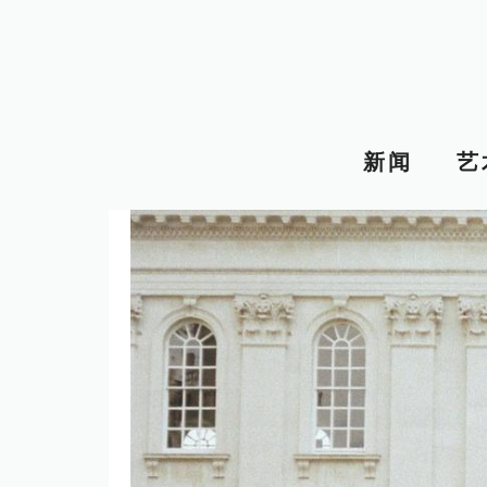
跳
至
内
容
新闻
艺