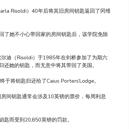
la Risoldi）40年后将其旧房间钥匙返回了冈维
）返回了她不小心带回家的房间钥匙后，该学院免除
迪（Risoldi）于1985年在剑桥参加了为期六
归还她的钥匙，而无意中将其带回了美国。
匙归还给了Caius Porters’Lodge。
返回房间钥匙通常会涉及10英镑的票价，每周利息
匙而受到20,850英镑的罚款。