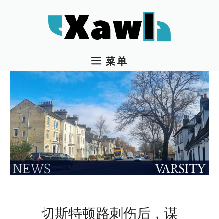
跳
至
内
容
菜单
切斯特顿路刺伤后，谋