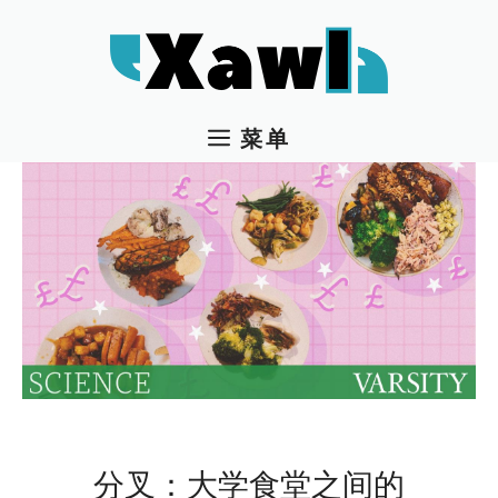
跳
至
内
容
菜单
分叉：大学食堂之间的