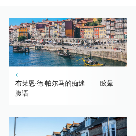
布莱恩·德·帕尔马的痴迷——眩晕
腹语