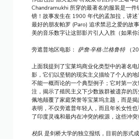
Chandramukhi 所穿的最著名的服装
镑！故事发生在 1900 年代的孟加拉，讲述了
最好的朋友帕罗 (Paro) 追求禁忌之爱
美的音乐数字让这部影片引人入胜（如果你
旁遮普地区电影：
萨詹·辛格·兰格鲁特
（2
上面我提到了宝莱坞商业化类型中的著名电
影，它们以坚韧的现实主义描绘了个人的
不能一概而论的一个典型例子；它对第一次
注，揭示了殖民主义下少数族群被遗弃的历
佩地颠覆了家庭荣誉等宝莱坞主题，而是揭
表明，不仅旁遮普年轻人，而且年长女性也
了印度灵魂和最内在冲突的根源，这些冲突
校队
是剑桥大学的独立报纸，目前的形式成立