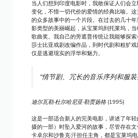
当人们想到印度电影时，我敢保证人们会立
变化，不惜一切代价的爱情的经典比喻。这
的众多故事中的一个片段。在过去的几十年
影类型的美丽崛起，从宝莱坞到托莱坞，当
歌曲奖。我自己的旁遮普传统让我能够探索各
莎士比亚戏剧改编作品，到时代剧和粗犷戏
仅是逃避现实的浮华和魅力。
“情节剧、冗长的音乐序列和服装
迪尔瓦勒·杜尔哈尼亚·勒贾扬格
(1995)
这是一部适合新人的完美电影，讲述了年轻的西
摄的一部）时坠入爱河的故事，尽管存在文
卡卓尔和沙鲁克·汗担任主角，都是宝莱坞