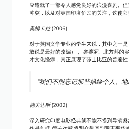
应造就了一部令人感觉良好的浪漫喜剧。但
冲突，以及对英国印度侨民的关注，这使它
奥姆卡拉
(2006)
对于英国文学专业的学生来说，其中之一
敢说是最好的改编），
奥赛罗
。北方邦的
才文化怪癖，真正展现了莎士比亚的普遍性
“我们不能忘记那些描绘个人、地
德夫达斯
(2002)
深入研究印度电影经典就不能不提到导演桑杰·里拉·班萨
作品包括
德夫达斯
将观众带回到帝王奢华