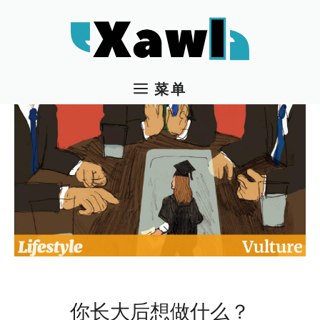
跳
至
内
容
菜单
你长大后想做什么？