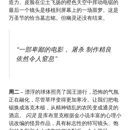
造力。皮脸在尘土飞扬的橙色天空中挥动电锯的
最后一个镜头是移植到屏幕上的一场噩梦。这是
万圣节的恰当墓志铭。但幽灵还没有结束。
“一部卑鄙的电影，
屠杀
制作精良
依然令人窒息”
周二
– 漂浮的球体照亮了国王游行，恐怖的气氛
正在融化，尽管草坪变得更加寒冷。让我们把电
锯换成洛克木槌，从精神错乱的农民变成通灵的
酒店。
闪灵
是库布里克根据金小说丰富的心理小
说改编的怪异作品，具有标志性的特写镜头、饱