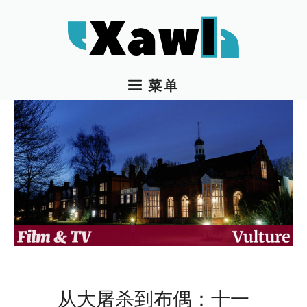
跳
至
内
容
菜单
从大屠杀到布偶：十一