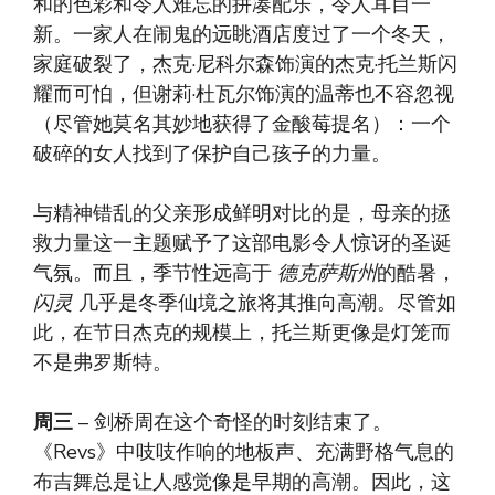
和的色彩和令人难忘的拼凑配乐，令人耳目一
新。一家人在闹鬼的远眺酒店度过了一个冬天，
家庭破裂了，杰克·尼科尔森饰演的杰克·托兰斯闪
耀而可怕，但谢莉·杜瓦尔饰演的温蒂也不容忽视
（尽管她莫名其妙地获得了金酸莓提名）：一个
破碎的女人找到了保护自己孩子的力量。
与精神错乱的父亲形成鲜明对比的是，母亲的拯
救力量这一主题赋予了这部电影令人惊讶的圣诞
气氛。而且，季节性远高于
德克萨斯州
的酷暑，
闪灵
几乎是冬季仙境之旅将其推向高潮。尽管如
此，在节日杰克的规模上，托兰斯更像是灯笼而
不是弗罗斯特。
周三
– 剑桥周在这个奇怪的时刻结束了。
《Revs》中吱吱作响的地板声、充满野格气息的
布吉舞总是让人感觉像是早期的高潮。因此，这