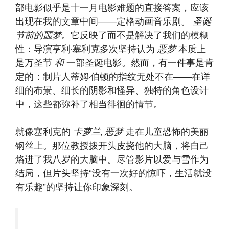
部电影似乎是十一月电影难题的直接答案，应该
出现在我的文章中间——定格动画音乐剧。
圣诞
节前的噩梦
。它反映了而不是解决了我们的模糊
性：导演亨利·塞利克多次坚持认为
恶梦
本质上
是万圣节
和
一部圣诞电影。然而，有一件事是肯
定的：制片人蒂姆·伯顿的指纹无处不在——在详
细的布景、细长的阴影和怪异、独特的角色设计
中，这些都弥补了相当徘徊的情节。
就像塞利克的
卡萝兰
,
恶梦
走在儿童恐怖的美丽
钢丝上。那位教授拨开头皮挠他的大脑，将自己
烙进了我八岁的大脑中。尽管影片以爱与雪作为
结局，但片头坚持“没有一次好的惊吓，生活就没
有乐趣”的坚持让你印象深刻。