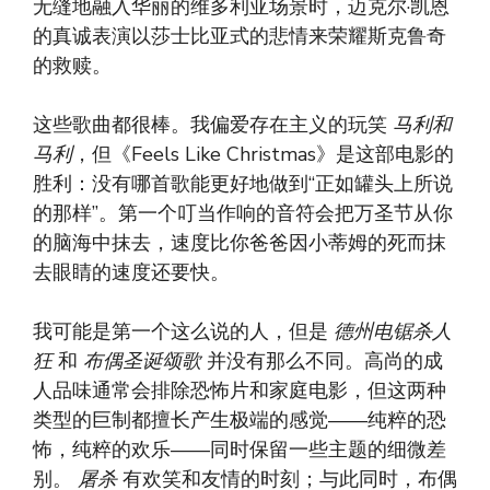
无缝地融入华丽的维多利亚场景时，迈克尔·凯恩
的真诚表演以莎士比亚式的悲情来荣耀斯克鲁奇
的救赎。
这些歌曲都很棒。我偏爱存在主义的玩笑
马利和
马利
，但《Feels Like Christmas》是这部电影的
胜利：没有哪首歌能更好地做到“正如罐头上所说
的那样”。第一个叮当作响的音符会把万圣节从你
的脑海中抹去，速度比你爸爸因小蒂姆的死而抹
去眼睛的速度还要快。
我可能是第一个这么说的人，但是
德州电锯杀人
狂
和
布偶圣诞颂歌
并没有那么不同。高尚的成
人品味通常会排除恐怖片和家庭电影，但这两种
类型的巨制都擅长产生极端的感觉——纯粹的恐
怖，纯粹的欢乐——同时保留一些主题的细微差
别。
屠杀
有欢笑和友情的时刻；与此同时，布偶