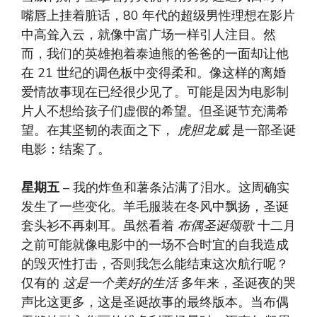
嘴唇上挂着脏话，80 年代的超级男性理想在影片
中高耸入云，就像中富广场一样引人注目。然
而，我们的英雄抱着泰迪熊的爸爸的一面却让他
在 21 世纪的调色板中变得柔和。像这样的离婚
爱情故事现在已经很少见了。可能是因为电影制
片人不想给孩子们虚假的希望。但圣诞节充满希
望。在其坚韧的表面之下，
虎胆龙威
是一部圣诞
电影：结案了。
星期五
– 我的炸鱼和薯条沾满了泪水。这周确实
发生了一些变化。羊毛服装在冬风中飘扬，圣诞
套头衫不再刺耳。虽然看着
布偶圣诞颂歌
十二月
之前可能就像电影中的一场不合时宜的自我造成
的毁灭性打击，否则我怎么能结束这次航行呢？
仅有的
这是一个美好的生活
多年来，圣诞夜的哭
声比这更多，这是圣诞故事的最终版本。当布偶