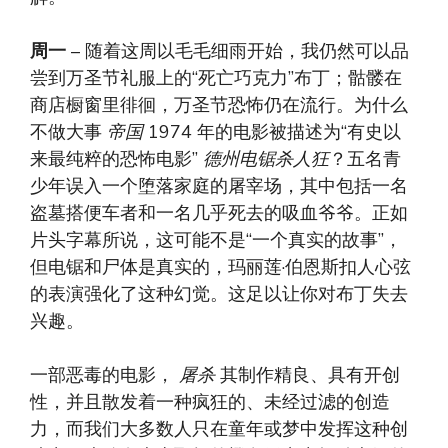
周一
– 随着这周以毛毛细雨开始，我仍然可以品
尝到万圣节礼服上的“死亡巧克力”布丁；骷髅在
商店橱窗里徘徊，万圣节恐怖仍在流行。为什么
不做大事
帝国
1974 年的电影被描述为“有史以
来最纯粹的恐怖电影”
德州电锯杀人狂
？五名青
少年误入一个堕落家庭的屠宰场，其中包括一名
盗墓搭便车者和一名几乎死去的吸血爷爷。正如
片头字幕所说，这可能不是“一个真实的故事”，
但电锯和尸体是真实的，玛丽莲·伯恩斯扣人心弦
的表演强化了这种幻觉。这足以让你对布丁失去
兴趣。
一部恶毒的电影，
屠杀
其制作精良、具有开创
性，并且散发着一种疯狂的、未经过滤的创造
力，而我们大多数人只在童年或梦中发挥这种创