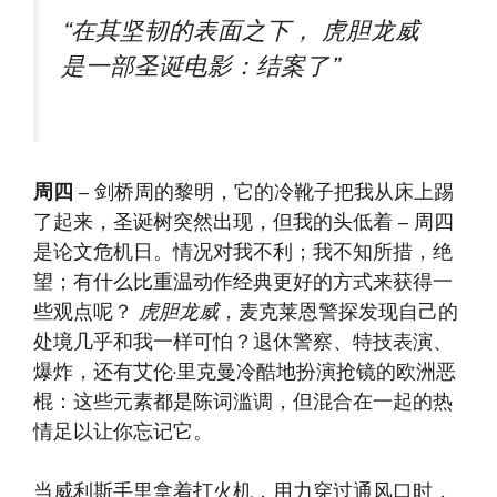
“在其坚韧的表面之下，
虎胆龙威
是一部圣诞电影：结案了”
周四
– 剑桥周的黎明，它的冷靴子把我从床上踢
了起来，圣诞树突然出现，但我的头低着 – 周四
是论文危机日。情况对我不利；我不知所措，绝
望；有什么比重温动作经典更好的方式来获得一
些观点呢？
虎胆龙威
，麦克莱恩警探发现自己的
处境几乎和我一样可怕？退休警察、特技表演、
爆炸，还有艾伦·里克曼冷酷地扮演抢镜的欧洲恶
棍：这些元素都是陈词滥调，但混合在一起的热
情足以让你忘记它。
当威利斯手里拿着打火机，用力穿过通风口时，