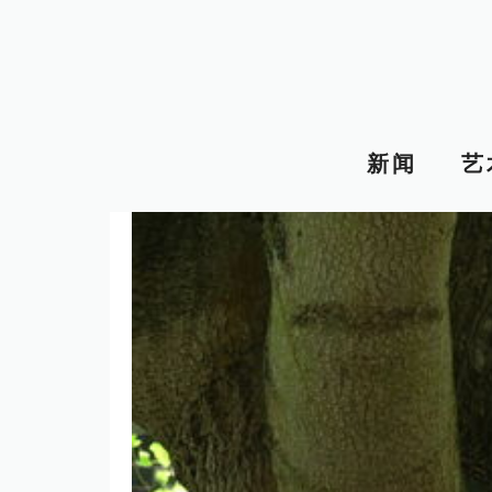
跳
至
内
容
新闻
艺