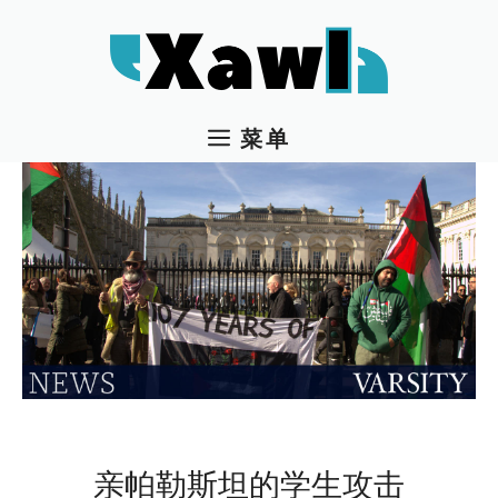
跳
至
内
容
菜单
亲帕勒斯坦的学生攻击