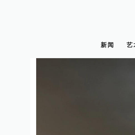
跳
至
内
容
新闻
艺