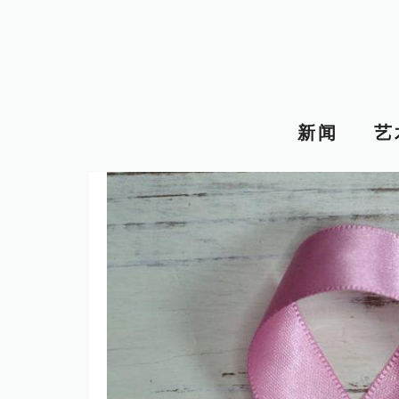
跳
至
内
容
新闻
艺