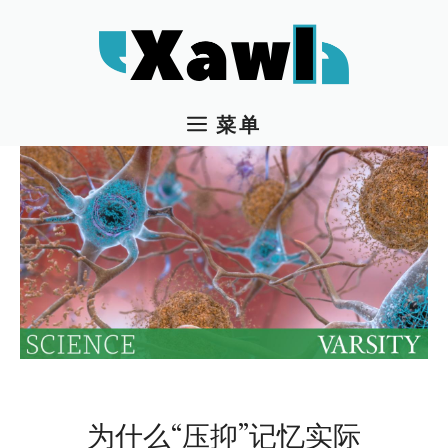
跳
至
内
容
菜单
为什么“压抑”记忆实际