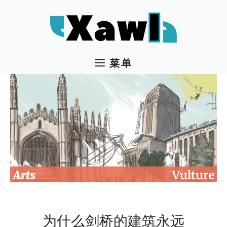
跳
至
内
容
菜单
为什么剑桥的建筑永远