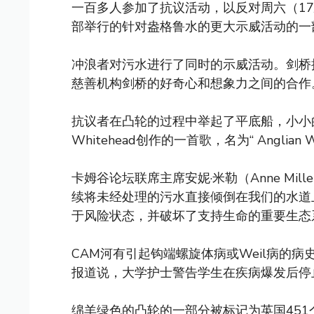
一百多人参加了抗议活动，以反对周六（17
部举行的针对盎格鲁水的更大示威活动的一
冲浪者对污水进行了同时的示威活动。剑桥
慈善机构剑桥的好奇心和想象力之间的合
抗议者在凸轮的过程中举起了平底船，小小的
Whitehead创作的一首歌，名为“ Anglian 
卡姆谷论坛联席主席安妮·米勒（Anne Mi
续将未经处理的污水直接倾倒在我们的水道
于风险状态，并破坏了支持生命的重要生态
CAM河有引起钩端螺旋体病或Weil病的病
报道说，大学护士警告学生在疾病爆发后停
绵羊绿色的凸轮的一部分被标记为英国451