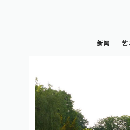
跳
至
内
容
新闻
艺