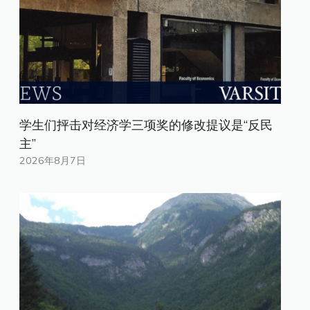
学生们抨击对经济学三项奖的修改提议是“反民
主”
2026年8月7日