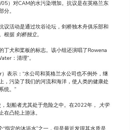
/05）对CAM的水污染增加。抗议是在英格兰东
部分。
抗议活动是通过坎谷论坛，剑桥独木舟俱乐部和
作。根据
剑桥独立
。
丁犬和桨板的标志。该小组还演唱了Rowena
Water：清理”。
ller）表示：“水公司和英格兰水公司也不例外，继
上，污染了我们的河流和海洋，使人类的健康处
系统。”
史，划船者尤其处于危险之中。在2022年，
大学
止在凸轮上游泳。
个“指定的沐浴水”之一，但是最近发现其水质是