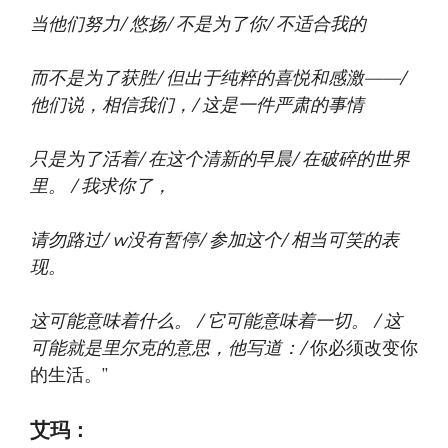
当他们努力/
悠扬/
不是为了你/
不适合我的
而不是为了获胜/
但出于纯粹的喜悦和感激——/
他们说，相信我们，/
这是一件严肃的事情
只是为了活着/
在这个清新的早晨/
在破碎的世界
里。 /
我求你了，
请勿路过/
w
没有暂停/
参加这个/
相当可笑的表
现。
这可能意味着什么。 /
它可能意味着一切。 /
这
可能就是里尔克的意思，他写道：/
你必须改变你
的生活。”
艾玛：