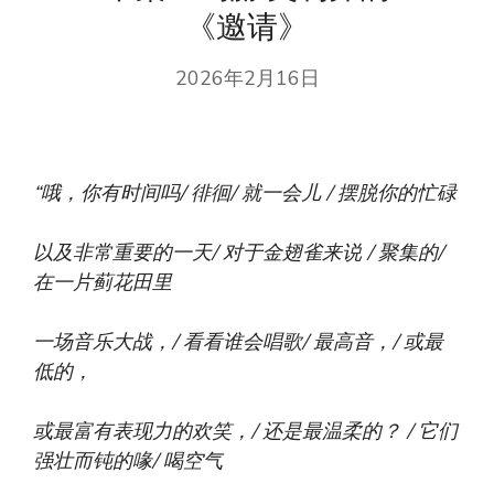
《邀请》
2026年2月16日
“哦，你有时间吗/
徘徊/
就一会儿 /
摆脱你的忙碌
以及非常重要的一天/
对于金翅雀来说 /
聚集的/
在一片蓟花田里
一场音乐大战，/
看看谁会唱歌/
最高音，/
或最
低的，
或最富有表现力的欢笑，/
还是最温柔的？ /
它们
强壮而钝的喙/
喝空气