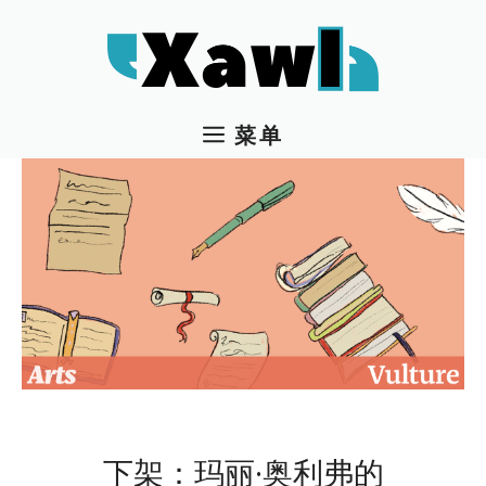
跳
至
内
容
菜单
下架：玛丽·奥利弗的