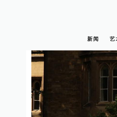
跳
至
内
容
新闻
艺