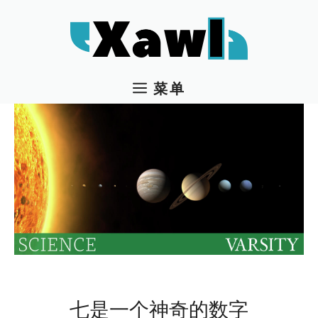
跳
至
内
容
菜单
七是一个神奇的数字