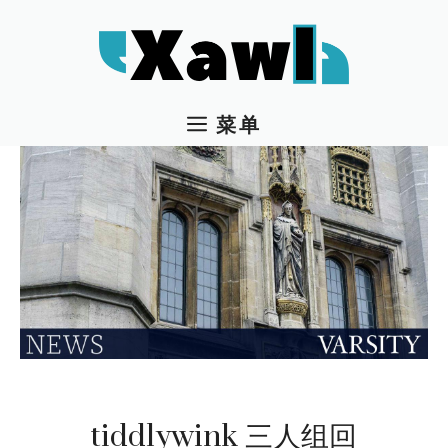
跳
至
内
容
菜单
tiddlywink 三人组回