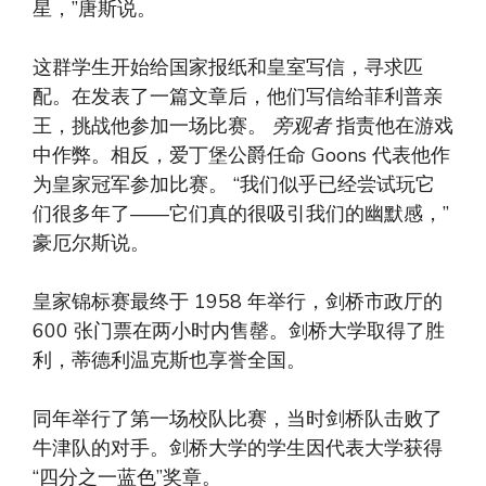
星，”唐斯说。
这群学生开始给国家报纸和皇室写信，寻求匹
配。在发表了一篇文章后，他们写信给菲利普亲
王，挑战他参加一场比赛。
旁观者
指责他在游戏
中作弊。相反，爱丁堡公爵任命 Goons 代表他作
为皇家冠军参加比赛。 “我们似乎已经尝试玩它
们很多年了——它们真的很吸引我们的幽默感，”
豪厄尔斯说。
皇家锦标赛最终于 1958 年举行，剑桥市政厅的
600 张门票在两小时内售罄。剑桥大学取得了胜
利，蒂德利温克斯也享誉全国。
同年举行了第一场校队比赛，当时剑桥队击败了
牛津队的对手。剑桥大学的学生因代表大学获得
“四分之一蓝色”奖章。