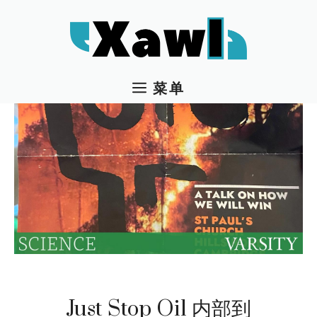
跳
至
内
容
菜单
Just Stop Oil 内部到