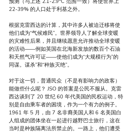
预测（与上述 2.1-2.9°C 范围一致）将使世界上
22-39% 的人口处于利基之外。
根据克雷西达的计算，其中许多人被迫迁移将使
他们成为“气候难民”。世界领导人了解全球变暖
的灾难性后果，并且继续愿意允许推动全球变暖
的活动——例如英国在北海新发放的数百个石油
和天然气许可证——使他们成为“大规模行为”的
同谋。谋杀”和“种族灭绝”。
对于这一切，普通民众（不是有影响力的政客）
能做些什么呢？ JSO 的答案是公民不服从。克雷
西达谈到了 20 世纪 60 年代美国的民权运动，特
别是自由乘车者的困境，作为一个有力的例子。
1961 年 5 月，由 7 名非裔美国人和 6 名美国白
人组成的团体坐在一起进行越野巴士旅行，这在
当时是种族隔离法所禁止的。一路上，他们遭受