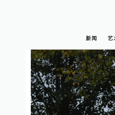
跳
至
内
容
新闻
艺