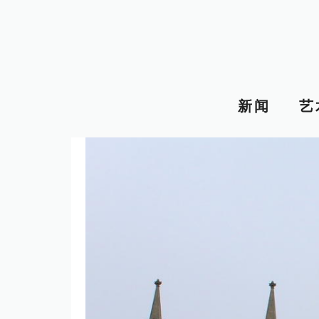
跳
至
内
容
新闻
艺