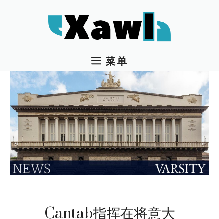
跳
至
内
容
菜单
Cantab指挥在将意大