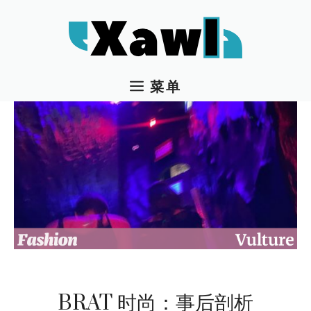
跳
至
内
容
菜单
BRAT 时尚：事后剖析