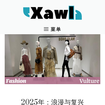
跳
至
内
容
菜单
2025年：浪漫与复兴